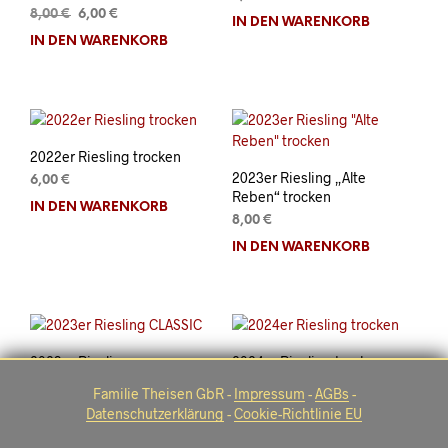
Ursprünglicher
Aktueller
8,00
€
6,00
€
IN DEN WARENKORB
Preis
Preis
IN DEN WARENKORB
war:
ist:
8,00 €
6,00 €.
2022er Riesling trocken
2023er Riesling „Alte
6,00
€
Reben“ trocken
IN DEN WARENKORB
8,00
€
IN DEN WARENKORB
2023er Riesling
2024er Riesling trocken
CLASSIC
6,00
€
Familie Theisen GbR -
Impressum
-
AGBs
-
6,50
€
Datenschutzerklärung
-
Cookie-Richtlinie EU
IN DEN WARENKORB
IN DEN WARENKORB