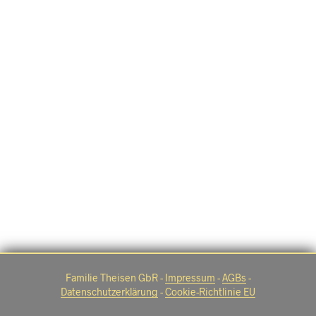
Familie Theisen GbR -
Impressum
-
AGBs
-
Datenschutzerklärung
-
Cookie-Richtlinie EU