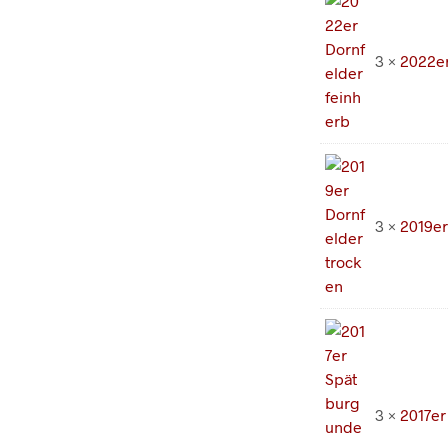
84,
3 ×
2022er
3 ×
2019er
3 ×
2017er