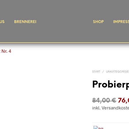
US
BRENNEREI
SHOP
IMPRES
START
/
UNKATEGORISIE
Probier
Urs
84,00
€
76
inkl. Versandkost
Pre
war