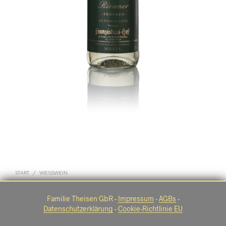
START
/
WEISSWEIN
Familie Theisen GbR -
Impressum
-
AGBs
-
2023er Rivaner trocken
Datenschutzerklärung
-
Cookie-Richtlinie EU